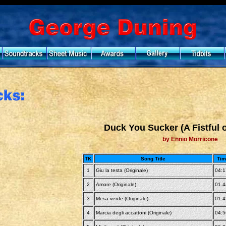
Duck You Sucker (A Fistful 
by Ennio Morricone
TK
Song Title
Tim
1
Giu la testa (Originale)
04:1
2
Amore (Originale)
01.4
3
Mesa verde (Originale)
01:4
4
Marcia degli accattoni (Originale)
04:5