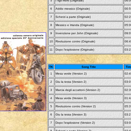
5
I figli morti (Originale)
06:0
6
Addio messico (Originale)
00:5
7
Scherzi a parte (Originale)
02:2
8
Messico e Irlanda (Originale)
05:0
9
Invenzione per John (Originale)
09:0
10
Rivoluzione contro (Originale)
06:4
11
Dopo l'esplosione (Originale)
03:2
TK
Song Title
Tim
1
Mesa verde (Version 2)
02:4
2
Giu la testa (Version 2)
03:0
3
Marcia degli accattoni (Version 2)
02:3
4
Mesa verde (Version 3)
01:4
5
Rivoluzione contro (Version 2)
05:3
6
Giu la testa (Version 3)
03:2
7
Dopo l'esplosione (Version 2)
03:0
8
Scherzi a parte (Version 2)
02:4