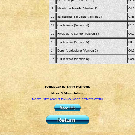
9
Messico e Irlanda (Version 2)
04:3
10
Invenzione per John (Version 2)
07:5
11
Giu la testa (Version 4)
01.4
12
Rivoluzione contro (Version 3)
04:5
13
Giu la testa (Version 5)
03:0
14
Dopo l'esplosione (Version 3)
04:2
15
Giu la testa (Version 6)
04:4
Soundtrack by Ennio Morricone
Movie & Album tidbits:
MORE INFO ABOUT ENNIO MORRICONE'S WORK