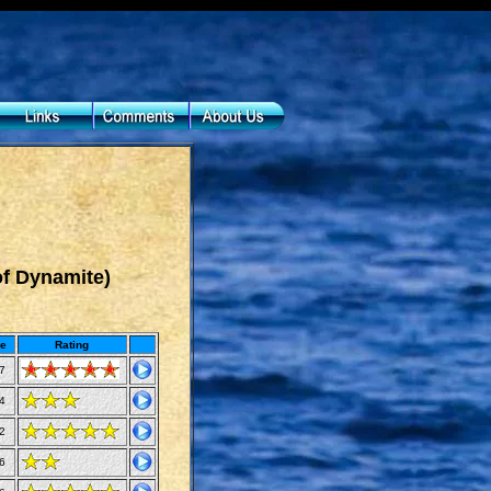
of Dynamite)
e
Rating
7
4
2
6