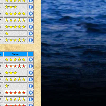
6
5
8
0
7
5
3
e
Rating
5
7
9
4
7
1
4
7