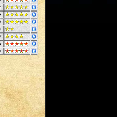
3
3
4
2
2
1
1